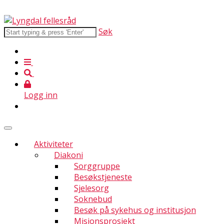
Søk
Logg inn
Aktiviteter
Diakoni
Sorggruppe
Besøkstjeneste
Sjelesorg
Soknebud
Besøk på sykehus og institusjon
Misjonsprosjekt