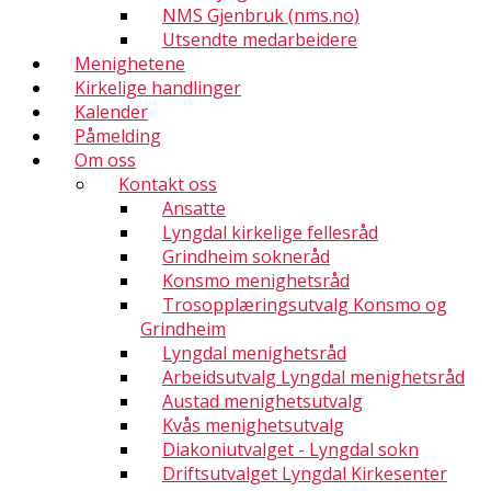
NMS Gjenbruk (nms.no)
Utsendte medarbeidere
Menighetene
Kirkelige handlinger
Kalender
Påmelding
Om oss
Kontakt oss
Ansatte
Lyngdal kirkelige fellesråd
Grindheim sokneråd
Konsmo menighetsråd
Trosopplæringsutvalg Konsmo og
Grindheim
Lyngdal menighetsråd
Arbeidsutvalg Lyngdal menighetsråd
Austad menighetsutvalg
Kvås menighetsutvalg
Diakoniutvalget - Lyngdal sokn
Driftsutvalget Lyngdal Kirkesenter