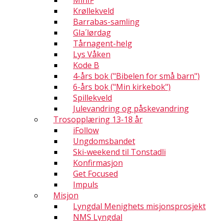
MinIF
Krøllekveld
Barrabas-samling
Gla´lørdag
Tårnagent-helg
Lys Våken
Kode B
4-års bok ("Bibelen for små barn")
6-års bok ("Min kirkebok")
Spillekveld
Julevandring og påskevandring
Trosopplæring 13-18 år
iFollow
Ungdomsbandet
Ski-weekend til Tonstadli
Konfirmasjon
Get Focused
Impuls
Misjon
Lyngdal Menighets misjonsprosjekt
NMS Lyngdal