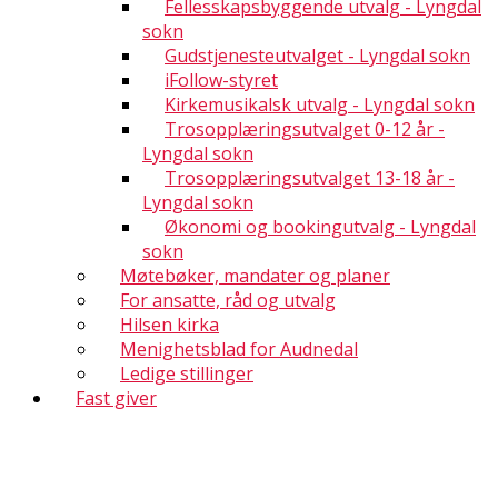
Fellesskapsbyggende utvalg - Lyngdal
sokn
Gudstjenesteutvalget - Lyngdal sokn
iFollow-styret
Kirkemusikalsk utvalg - Lyngdal sokn
Trosopplæringsutvalget 0-12 år -
Lyngdal sokn
Trosopplæringsutvalget 13-18 år -
Lyngdal sokn
Økonomi og bookingutvalg - Lyngdal
sokn
Møtebøker, mandater og planer
For ansatte, råd og utvalg
Hilsen kirka
Menighetsblad for Audnedal
Ledige stillinger
Fast giver