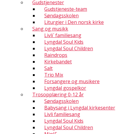
Gudstjenester
Gudstjeneste-team
Søndagsskolen
Liturgier i Den norsk kirke
Sang og musikk
Livli´ familiesang
Lyngdal Soul Kids
Lyngdal Soul Children
Raindrops
Kirkebandet
Salt
Trio Mix
Forsangere og musikere
Lyngdal gospelkor
Trosopplæring 0-12 år
Søndagsskolen
Babysang i Lyngdal kirkesenter
Livli familiesang
Lyngdal Soul Kids
Lyngdal Soul Children