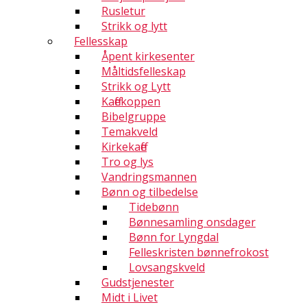
Rusletur
Strikk og lytt
Fellesskap
Åpent kirkesenter
Måltidsfelleskap
Strikk og Lytt
Kaffekoppen
Bibelgruppe
Temakveld
Kirkekaffe
Tro og lys
Vandringsmannen
Bønn og tilbedelse
Tidebønn
Bønnesamling onsdager
Bønn for Lyngdal
Felleskristen bønnefrokost
Lovsangskveld
Gudstjenester
Midt i Livet