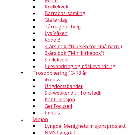
MinIF
Krøllekveld
Barrabas-samling
Gla´lørdag
Tårnagent-helg
Lys Våken
Kode B
4-års bok ("Bibelen for små barn")
6-års bok ("Min kirkebok")
Spillekveld
Julevandring og påskevandring
Trosopplæring 13-18 år
iFollow
Ungdomsbandet
Ski-weekend til Tonstadli
Konfirmasjon
Get Focused
Impuls
Misjon
Lyngdal Menighets misjonsprosjekt
NMS Lyngdal