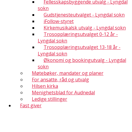
Fellesskapsbyggende utvalg - Lyngdal
sokn
Gudstjenesteutvalget - Lyngdal sokn
iFollow-styret
Kirkemusikalsk utvalg - Lyngdal sokn
Trosopplæringsutvalget 0-12 år -
Lyngdal sokn
Trosopplæringsutvalget 13-18 år -
Lyngdal sokn
Økonomi og bookingutvalg - Lyngdal
sokn
Møtebøker, mandater og planer
For ansatte, råd og utvalg
Hilsen kirka
Menighetsblad for Audnedal
Ledige stillinger
Fast giver