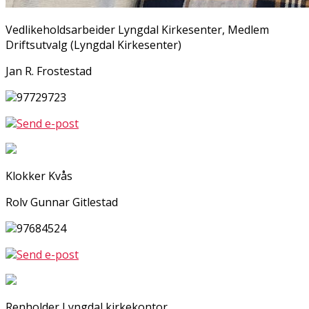
Vedlikeholdsarbeider Lyngdal Kirkesenter, Medlem
Driftsutvalg (Lyngdal Kirkesenter)
Jan R. Frostestad
97729723
Send e-post
Klokker Kvås
Rolv Gunnar Gitlestad
97684524
Send e-post
Renholder Lyngdal kirkekontor