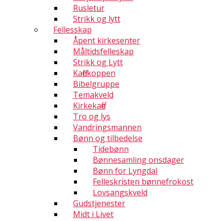
Rusletur
Strikk og lytt
Fellesskap
Åpent kirkesenter
Måltidsfelleskap
Strikk og Lytt
Kaffekoppen
Bibelgruppe
Temakveld
Kirkekaffe
Tro og lys
Vandringsmannen
Bønn og tilbedelse
Tidebønn
Bønnesamling onsdager
Bønn for Lyngdal
Felleskristen bønnefrokost
Lovsangskveld
Gudstjenester
Midt i Livet