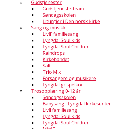
Gudstjenester
Gudstjeneste-team
Søndagsskolen
Liturgier i Den norsk kirke
Sang og musikk
Livli´ familiesang
Lyngdal Soul Kids
Lyngdal Soul Children
Raindrops
Kirkebandet
Salt
Trio Mix
Forsangere og musikere
Lyngdal gospelkor
Trosopplæring 0-12 år
Søndagsskolen
Babysang i Lyngdal kirkesenter
Livli familiesang
Lyngdal Soul Kids
Lyngdal Soul Children