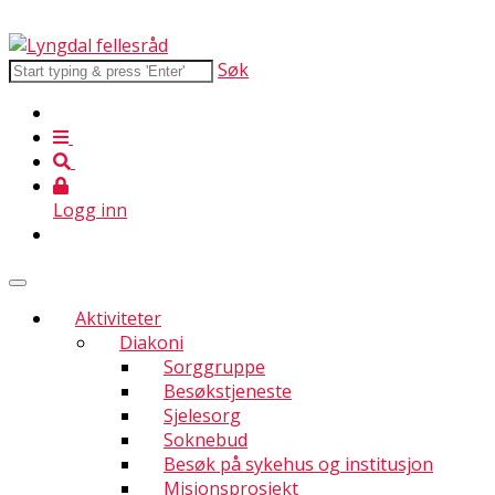
Søk
Logg inn
Aktiviteter
Diakoni
Sorggruppe
Besøkstjeneste
Sjelesorg
Soknebud
Besøk på sykehus og institusjon
Misjonsprosjekt