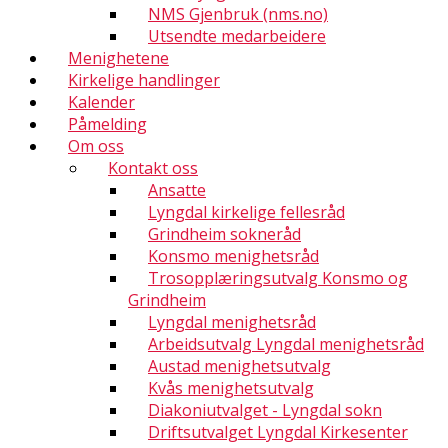
NMS Gjenbruk (nms.no)
Utsendte medarbeidere
Menighetene
Kirkelige handlinger
Kalender
Påmelding
Om oss
Kontakt oss
Ansatte
Lyngdal kirkelige fellesråd
Grindheim sokneråd
Konsmo menighetsråd
Trosopplæringsutvalg Konsmo og
Grindheim
Lyngdal menighetsråd
Arbeidsutvalg Lyngdal menighetsråd
Austad menighetsutvalg
Kvås menighetsutvalg
Diakoniutvalget - Lyngdal sokn
Driftsutvalget Lyngdal Kirkesenter