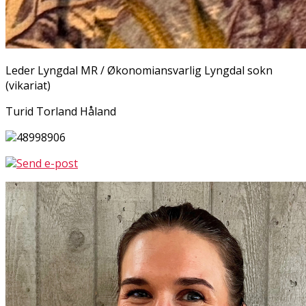
Leder Lyngdal MR / Økonomiansvarlig Lyngdal sokn
(vikariat)
Turid Torland Håland
48998906
Send e-post