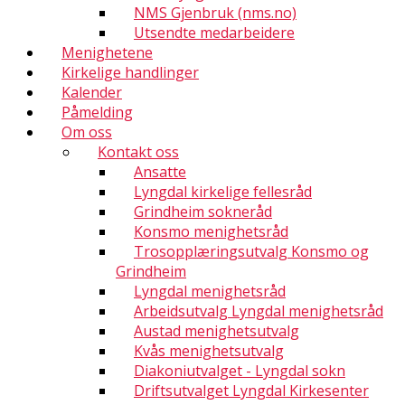
NMS Gjenbruk (nms.no)
Utsendte medarbeidere
Menighetene
Kirkelige handlinger
Kalender
Påmelding
Om oss
Kontakt oss
Ansatte
Lyngdal kirkelige fellesråd
Grindheim sokneråd
Konsmo menighetsråd
Trosopplæringsutvalg Konsmo og
Grindheim
Lyngdal menighetsråd
Arbeidsutvalg Lyngdal menighetsråd
Austad menighetsutvalg
Kvås menighetsutvalg
Diakoniutvalget - Lyngdal sokn
Driftsutvalget Lyngdal Kirkesenter