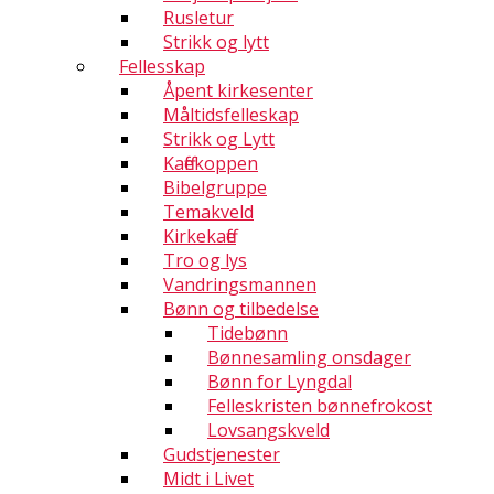
Rusletur
Strikk og lytt
Fellesskap
Åpent kirkesenter
Måltidsfelleskap
Strikk og Lytt
Kaffekoppen
Bibelgruppe
Temakveld
Kirkekaffe
Tro og lys
Vandringsmannen
Bønn og tilbedelse
Tidebønn
Bønnesamling onsdager
Bønn for Lyngdal
Felleskristen bønnefrokost
Lovsangskveld
Gudstjenester
Midt i Livet