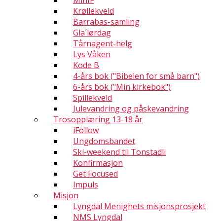
MinIF
Krøllekveld
Barrabas-samling
Gla´lørdag
Tårnagent-helg
Lys Våken
Kode B
4-års bok ("Bibelen for små barn")
6-års bok ("Min kirkebok")
Spillekveld
Julevandring og påskevandring
Trosopplæring 13-18 år
iFollow
Ungdomsbandet
Ski-weekend til Tonstadli
Konfirmasjon
Get Focused
Impuls
Misjon
Lyngdal Menighets misjonsprosjekt
NMS Lyngdal