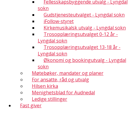
Fellesskapsbyggende utvalg - Lyngdal
sokn
Gudstjenesteutvalget - Lyngdal sokn
iFollow-styret
Kirkemusikalsk utvalg - Lyngdal sokn
Trosopplæringsutvalget 0-12 år -
Lyngdal sokn
Trosopplæringsutvalget 13-18 år -
Lyngdal sokn
Økonomi og bookingutvalg - Lyngdal
sokn
Møtebøker, mandater og planer
For ansatte, råd og utvalg
Hilsen kirka
Menighetsblad for Audnedal
Ledige stillinger
Fast giver