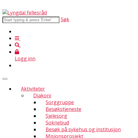
Søk
Logg inn
Aktiviteter
Diakoni
Sorggruppe
Besøkstjeneste
Sjelesorg
Soknebud
Besøk på sykehus og institusjon
Misjonsprosjekt