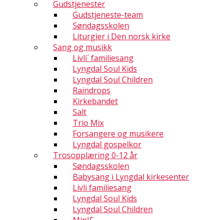
Gudstjenester
Gudstjeneste-team
Søndagsskolen
Liturgier i Den norsk kirke
Sang og musikk
Livli´ familiesang
Lyngdal Soul Kids
Lyngdal Soul Children
Raindrops
Kirkebandet
Salt
Trio Mix
Forsangere og musikere
Lyngdal gospelkor
Trosopplæring 0-12 år
Søndagsskolen
Babysang i Lyngdal kirkesenter
Livli familiesang
Lyngdal Soul Kids
Lyngdal Soul Children