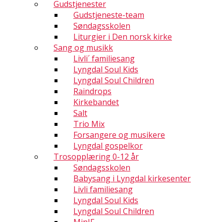
Gudstjenester
Gudstjeneste-team
Søndagsskolen
Liturgier i Den norsk kirke
Sang og musikk
Livli´ familiesang
Lyngdal Soul Kids
Lyngdal Soul Children
Raindrops
Kirkebandet
Salt
Trio Mix
Forsangere og musikere
Lyngdal gospelkor
Trosopplæring 0-12 år
Søndagsskolen
Babysang i Lyngdal kirkesenter
Livli familiesang
Lyngdal Soul Kids
Lyngdal Soul Children