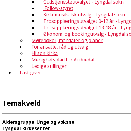
Gudstjenesteutvalget - Lyngdal sokn
iFollow-styret
Kirkemusikalsk utvalg - Lyngdal sokn
Trosopplæringsutvalget 0-12 år - Lyng
Trosopplæringsutvalget 13-18 år - Lyn
Økonomi og bookingutvalg - Lyngdal s
Møtebøker, mandater og planer
For ansatte, råd og utvalg
Hilsen kirka
Menighetsblad for Audnedal
Ledige stillinger
Fast giver
Temakveld
Aldersgruppe: Unge og voksne
Lyngdal kirkesenter