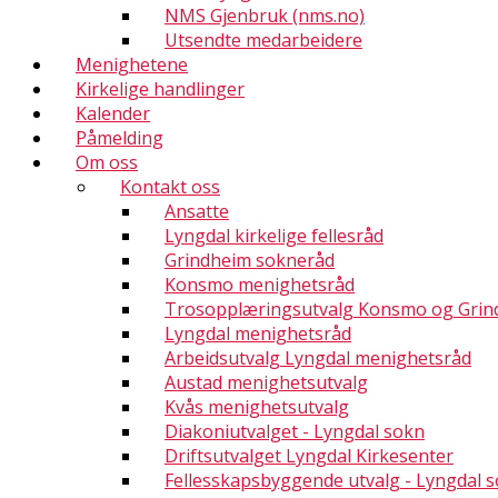
NMS Gjenbruk (nms.no)
Utsendte medarbeidere
Menighetene
Kirkelige handlinger
Kalender
Påmelding
Om oss
Kontakt oss
Ansatte
Lyngdal kirkelige fellesråd
Grindheim sokneråd
Konsmo menighetsråd
Trosopplæringsutvalg Konsmo og Grin
Lyngdal menighetsråd
Arbeidsutvalg Lyngdal menighetsråd
Austad menighetsutvalg
Kvås menighetsutvalg
Diakoniutvalget - Lyngdal sokn
Driftsutvalget Lyngdal Kirkesenter
Fellesskapsbyggende utvalg - Lyngdal 