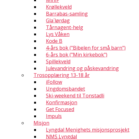
MinIF
Krøllekveld
Barrabas-samling
Gla´lørdag
Tårnagent-helg
Lys Våken
Kode B
4-års bok ("Bibelen for små barn")
6-års bok ("Min kirkebok")
Spillekveld
Julevandring og påskevandring
Trosopplæring 13-18 år
iFollow
Ungdomsbandet
Ski-weekend til Tonstadli
Konfirmasjon
Get Focused
Impuls
Misjon
Lyngdal Menighets misjonsprosjekt
NMS Lyngdal