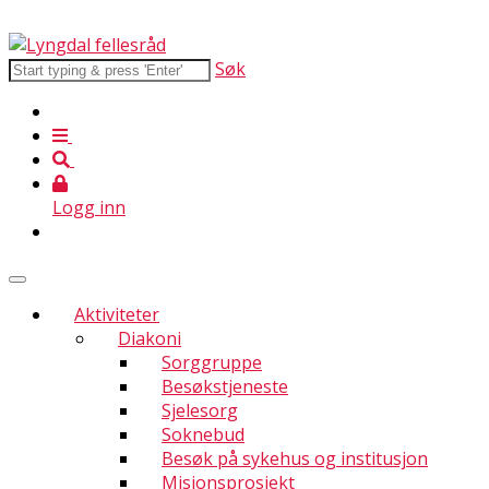
Søk
Logg inn
Aktiviteter
Diakoni
Sorggruppe
Besøkstjeneste
Sjelesorg
Soknebud
Besøk på sykehus og institusjon
Misjonsprosjekt