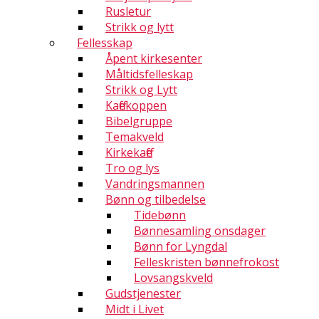
Rusletur
Strikk og lytt
Fellesskap
Åpent kirkesenter
Måltidsfelleskap
Strikk og Lytt
Kaffekoppen
Bibelgruppe
Temakveld
Kirkekaffe
Tro og lys
Vandringsmannen
Bønn og tilbedelse
Tidebønn
Bønnesamling onsdager
Bønn for Lyngdal
Felleskristen bønnefrokost
Lovsangskveld
Gudstjenester
Midt i Livet