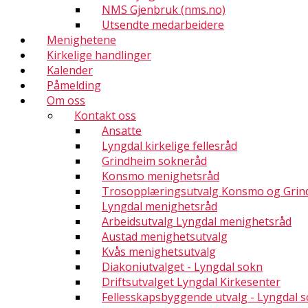
NMS Gjenbruk (nms.no)
Utsendte medarbeidere
Menighetene
Kirkelige handlinger
Kalender
Påmelding
Om oss
Kontakt oss
Ansatte
Lyngdal kirkelige fellesråd
Grindheim sokneråd
Konsmo menighetsråd
Trosopplæringsutvalg Konsmo og Grin
Lyngdal menighetsråd
Arbeidsutvalg Lyngdal menighetsråd
Austad menighetsutvalg
Kvås menighetsutvalg
Diakoniutvalget - Lyngdal sokn
Driftsutvalget Lyngdal Kirkesenter
Fellesskapsbyggende utvalg - Lyngdal 