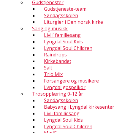
Gudstjenester
Gudstjeneste-team
Søndagsskolen
Liturgier i Den norsk kirke
Sang og musikk
Livli´ familiesang
Lyngdal Soul Kids
Lyngdal Soul Children
Raindrops
Kirkebandet
Salt
Trio Mix
Forsangere og musikere
Lyngdal gospelkor
Trosopplæring 0-12 år
Søndagsskolen
Babysang i Lyngdal kirkesenter
Livli familiesang
Lyngdal Soul Kids
Lyngdal Soul Children