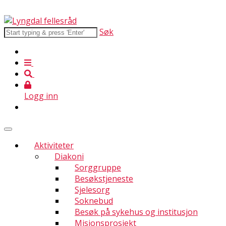
Søk
Logg inn
Aktiviteter
Diakoni
Sorggruppe
Besøkstjeneste
Sjelesorg
Soknebud
Besøk på sykehus og institusjon
Misjonsprosjekt