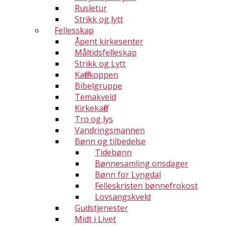
Rusletur
Strikk og lytt
Fellesskap
Åpent kirkesenter
Måltidsfelleskap
Strikk og Lytt
Kaffekoppen
Bibelgruppe
Temakveld
Kirkekaffe
Tro og lys
Vandringsmannen
Bønn og tilbedelse
Tidebønn
Bønnesamling onsdager
Bønn for Lyngdal
Felleskristen bønnefrokost
Lovsangskveld
Gudstjenester
Midt i Livet