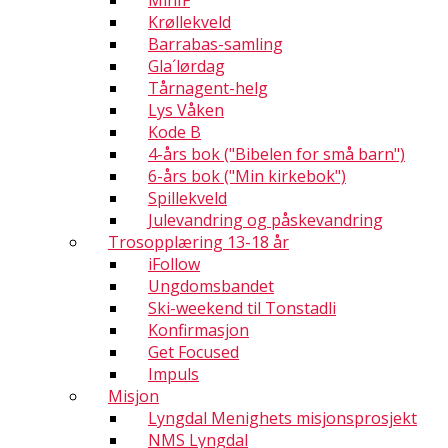
MinIF
Krøllekveld
Barrabas-samling
Gla´lørdag
Tårnagent-helg
Lys Våken
Kode B
4-års bok ("Bibelen for små barn")
6-års bok ("Min kirkebok")
Spillekveld
Julevandring og påskevandring
Trosopplæring 13-18 år
iFollow
Ungdomsbandet
Ski-weekend til Tonstadli
Konfirmasjon
Get Focused
Impuls
Misjon
Lyngdal Menighets misjonsprosjekt
NMS Lyngdal