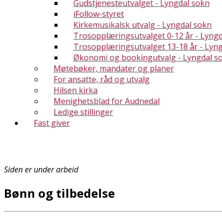
Gudstjenesteutvalget - Lyngdal sokn
iFollow-styret
Kirkemusikalsk utvalg - Lyngdal sokn
Trosopplæringsutvalget 0-12 år - Lyng
Trosopplæringsutvalget 13-18 år - Lyn
Økonomi og bookingutvalg - Lyngdal s
Møtebøker, mandater og planer
For ansatte, råd og utvalg
Hilsen kirka
Menighetsblad for Audnedal
Ledige stillinger
Fast giver
Siden er under arbeid
Bønn og tilbedelse